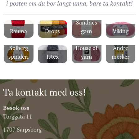
i posten om du bor langt unna, bare ta kontakt!
Sandnes
Rauma
Drops
garn
Viking
Solberg
House of
Andre
spinderi
Istex
yarn
merker
Ta kontakt med oss!
Besøk oss
Torggata 11
1707 Sarpsborg