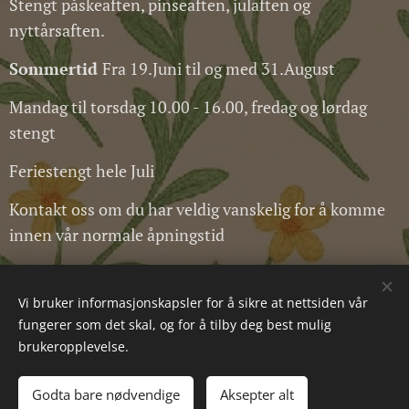
Stengt påskeaften, pinseaften, julaften og
nyttårsaften.
Sommertid
Fra 19.Juni til og med 31.August
Mandag til torsdag 10.00 - 16.00, fredag og lørdag
stengt
Feriestengt hele Juli
Kontakt oss om du har veldig vanskelig for å komme
innen vår normale åpningstid
All rights reserved © kopirett 2025
Vi bruker informasjonskapsler for å sikre at nettsiden vår
fungerer som det skal, og for å tilby deg best mulig
AS Husfliden Sarpsborg Org nr 981 187 504
brukeropplevelse.
Godta bare nødvendige
Aksepter alt
Informasjonskapsler